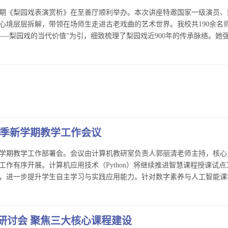
267期《梨园戏表演赏析》在至善厅顺利举办。本次讲座特邀国家一级演员
心境层层拆解，带领在场师生走进古老戏曲的艺术世界。我校共190余名
梨园戏的当代价值”为引，细致梳理了梨园戏近900年的传承脉络。她强调
春季新学期教学工作会议
季新学期教学工作部署会。会议由计算机教研室负责人郭丽清老师主持，核
作有序开展。计算机应用技术（Python）将继续推进智慧课程授课试
进一步提升学生自主学习与实践应用能力。针对数字素养与人工智能课程改
研讨会 聚焦三大核心课程建设