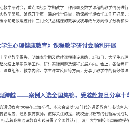
学期教学研讨会，重点围绕新学期教学工作部署及数学课程的教学情况进行
实教学常规，确保开学第一课的教学质量，确保新学期教学工作开好局、
率论与数理统计》三门公共基础课的教学现状与改革方向作了分析和探讨。
大学生心理健康教育》课程教学研讨会顺利开展
上学期教学得失，明确本学期及后续课程建设思路，3月2日，大学生心理
起总结上学期教学工作、研讨实际问题及课程发展方向。会上，各位老师
课堂组织、教学内容、学生课堂反应等方面，分享了教学中的有效做法与成
现跨越 ——案例入选全国集锦，受邀赴复旦分享十
们的通识教育”大会在上海举行。本次会议以“AI时代的通识教育与书院育人
识教育管理者、通识教育教师。值得关注的是，我校通识教育的创新案例成功
标志着我校通识教育实践获得了全国性认可。复旦大学副校长周磊教授在开