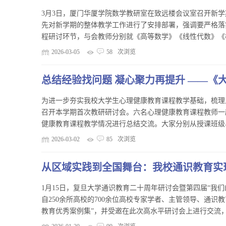
3月3日，厦门华厦学院数学教研室在致远楼会议室召开新
先对新学期的整体教学工作进行了安排部署，强调要严格落
程研讨环节，与会教师分别就《高等数学》《线性代数》《概
2026-03-05
58
次浏览
总结经验找问题 凝心聚力再提升 ——《
为进一步夯实我校大学生心理健康教育课程教学基础，梳理
召开本学期首次教研研讨会。六名心理健康教育课程教师一
健康教育课程教学情况进行总结交流。大家分别从授课班级、
2026-03-02
85
次浏览
从区域实践到全国舞台：我校通识教育实
​1月15日，复旦大学通识教育二十周年研讨会暨第四届“我
自250余所高校的700余位高校专家学者、主管领导、通
教育优秀案例集”，并受邀在此次高水平研讨会上进行交流，