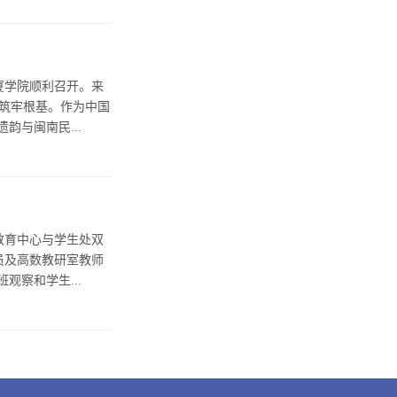
厦学院顺利召开。来
筑牢根基。作为中国
与闽南民...
识教育中心与学生处双
员及高数教研室教师
察和学生...