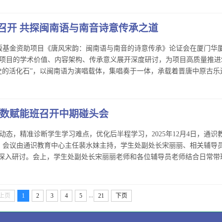
召开 共探闽南语与南音诗意传承之道
出版基金资助项目《唐风宋韵：闽南语与南音的诗意传承》论证会在厦门华
项目的学术价值、内容架构、传承意义展开深度研讨，为项目高质量推进
的活化石”，以闽南语为演唱载体，集唱奏于一体，承载着晋唐中原古乐遗韵
高数赋能班召开中期碰头会
动态，精准诊断学生学习难点，优化后半程学习，2025年12月4日，通
会。会议由通识教育中心主任裴水妹主持，学生处副处长宋丽丽、相关辅导
深入研讨。会上，学生处副处长宋丽丽老师和各位辅导员老师结合日常带班观
...
上页
1
2
3
4
5
21
下页