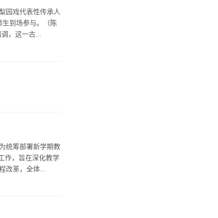
、梨园戏代表性传承人
师生到场参与。（陈
，这一古...
心为统筹部署新学期教
点工作，旨在深化教学
革，全体...