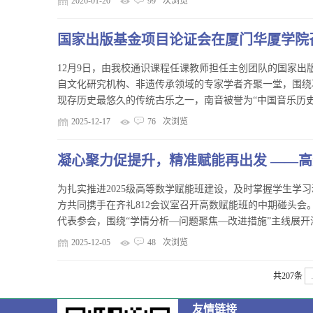
2026-01-20
99
次浏览
国家出版基金项目论证会在厦门华厦学院
12月9日，由我校通识课程任课教师担任主创团队的国家
自文化研究机构、非遗传承领域的专家学者齐聚一堂，围绕
现存历史最悠久的传统古乐之一，南音被誉为“中国音乐历史
2025-12-17
76
次浏览
凝心聚力促提升，精准赋能再出发 ——
为扎实推进2025级高等数学赋能班建设，及时掌握学生学习
方共同携手在齐礼812会议室召开高数赋能班的中期碰头
代表参会，围绕“学情分析—问题聚焦—改进措施”主线展开
2025-12-05
48
次浏览
共207条
友情链接