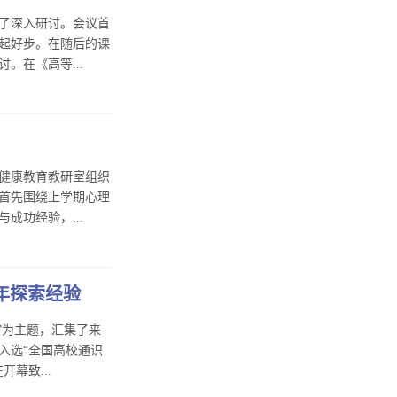
了深入研讨。会议首
起好步。在随后的课
在《高等...
健康教育教研室组织
首先围绕上学期心理
功经验，...
年探索经验
”为主题，汇集了来
入选“全国高校通识
幕致...